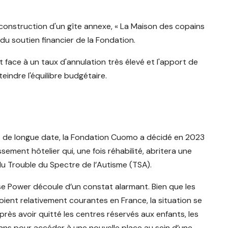
 construction d'un gîte annexe, « La Maison des copains
du soutien financier de la Fondation.
ait face à un taux d'annulation très élevé et l'apport de
indre l'équilibre budgétaire.
 de longue date, la Fondation Cuomo a décidé en 2023
sement hôtelier qui, une fois réhabilité, abritera une
du Trouble du Spectre de l’Autisme (TSA).
e Power découle d’un constat alarmant. Bien que les
ient relativement courantes en France, la situation se
rès avoir quitté les centres réservés aux enfants, les
 ans pour accéder à une nouvelle place au sein d’une