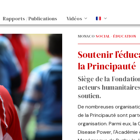
Rapports / Publications
Vidéos
MONACO
SOCIAL - ÉDUCATION
Soutenir l’éduc
la Principauté
Siège de la Fondation
acteurs humanitaires
soutien.
De nombreuses organisati
de la Principauté sont par
organisation. Parmi eux, l
Disease Power, l'Académie 