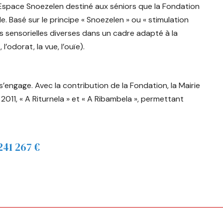
l’Espace Snoezelen destiné aux séniors que la Fondation
. Basé sur le principe « Snoezelen » ou « stimulation
es sensorielles diverses dans un cadre adapté à la
l’odorat, la vue, l’ouïe).
s’engage. Avec la contribution de la Fondation, la Mairie
011, « A Riturnela » et « A Ribambela », permettant
245 950
€